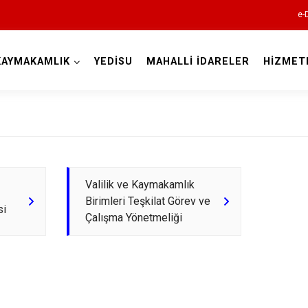
e-
KAYMAKAMLIK
YEDİSU
MAHALLİ İDARELER
HİZMET
Bingöl
Valilik ve Kaymakamlık
Birimleri Teşkilat Görev ve
si
Adaklı
Çalışma Yönetmeliği
Genç
Karlıova
Kiğı