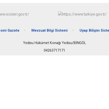
Solhan
Yayladere
Yedisu
smi Gazete
Mevzuat Bilgi Sistemi
Uyap Bilişim Sist
Yedisu Hükümet Konağı Yedisu/BİNGÖL
04263717171