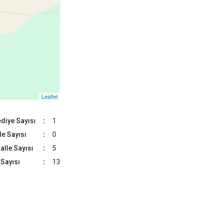
Solhan
Yayladere
Yedisu
Leaflet
diye Sayısı
:
1
e Sayısı
:
0
lle Sayısı
:
5
Sayısı
:
13