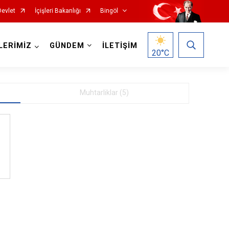
Devlet
İçişleri Bakanlığı
Bingöl
LERİMİZ
GÜNDEM
İLETİŞİM
20
°C
Muhtarliklar (5)