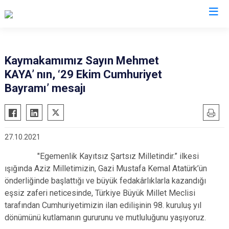
Bingöl
Kaymakamımız Sayın Mehmet
KAYA’ nın, ‘29 Ekim Cumhuriyet
Adaklı
Bayramı’ mesajı
Genç
Karlıova
Kiğı
27.10.2021
Solhan
"Egemenlik Kayıtsız Şartsız Milletindir.” ilkesi
Yayladere
ışığında Aziz Milletimizin, Gazi Mustafa Kemal Atatürk’ün
Yedisu
önderliğinde başlattığı ve büyük fedakârlıklarla kazandığı
eşsiz zaferi neticesinde, Türkiye Büyük Millet Meclisi
tarafından Cumhuriyetimizin ilan edilişinin 98. kuruluş yıl
dönümünü kutlamanın gururunu ve mutluluğunu yaşıyoruz.