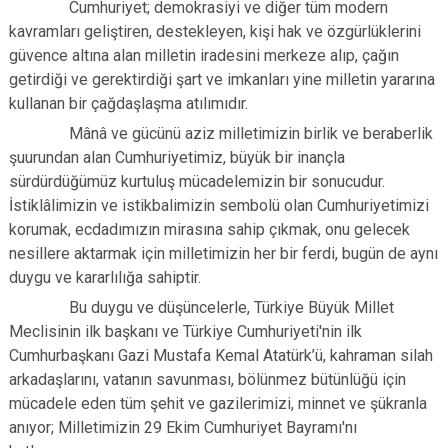
Cumhuriyet; demokrasiyi ve diğer tüm modern
kavramları geliştiren, destekleyen, kişi hak ve özgürlüklerini
güvence altına alan milletin iradesini merkeze alıp, çağın
getirdiği ve gerektirdiği şart ve imkanları yine milletin yararına
kullanan bir çağdaşlaşma atılımıdır.
Mânâ ve gücünü aziz milletimizin birlik ve beraberlik
şuurundan alan Cumhuriyetimiz, büyük bir inançla
sürdürdüğümüz kurtuluş mücadelemizin bir sonucudur.
İstiklâlimizin ve istikbalimizin sembolü olan Cumhuriyetimizi
korumak, ecdadımızın mirasına sahip çıkmak, onu gelecek
nesillere aktarmak için milletimizin her bir ferdi, bugün de aynı
duygu ve kararlılığa sahiptir.
Bu duygu ve düşüncelerle, Türkiye Büyük Millet
Meclisinin ilk başkanı ve Türkiye Cumhuriyeti'nin ilk
Cumhurbaşkanı Gazi Mustafa Kemal Atatürk’ü, kahraman silah
arkadaşlarını, vatanın savunması, bölünmez bütünlüğü için
mücadele eden tüm şehit ve gazilerimizi, minnet ve şükranla
anıyor; Milletimizin 29 Ekim Cumhuriyet Bayramı'nı