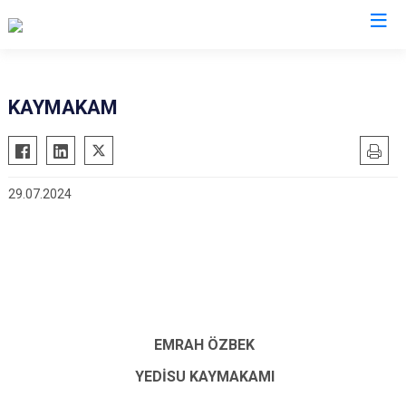
Bingöl
KAYMAKAM
Adaklı
Genç
29.07.2024
Karlıova
Kiğı
Solhan
Yayladere
Yedisu
EMRAH ÖZBEK
YEDİSU KAYMAKAMI